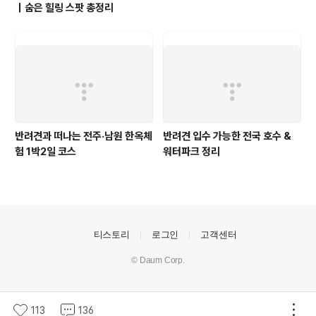
｜숨은 힐링 스팟 총정리
반려견과 떠나는 전주·남원 한옥체
반려견 입수 가능한 전국 호수 &
험 1박2일 코스
워터파크 정리
의안내
티스토리
로그인
고객센터
© Daum Corp.
113
136