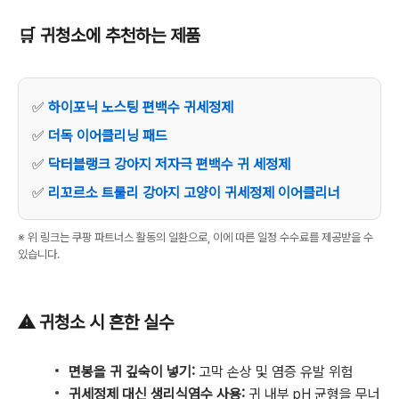
🛒 귀청소에 추천하는 제품
✅
하이포닉 노스팅 편백수 귀세정제
✅
더독 이어클리닝 패드
✅
닥터블랭크 강아지 저자극 편백수 귀 세정제
✅
리꼬르소 트룰리 강아지 고양이 귀세정제 이어클리너
※ 위 링크는 쿠팡 파트너스 활동의 일환으로, 이에 따른 일정 수수료를 제공받을 수
있습니다.
⚠️ 귀청소 시 흔한 실수
면봉을 귀 깊숙이 넣기:
고막 손상 및 염증 유발 위험
귀세정제 대신 생리식염수 사용:
귀 내부 pH 균형을 무너