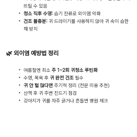
뜨릴 수 있음
청소 직후 수영:
습기 잔류로 외이염 악화
건조 불충분:
귀 드라이기를 사용하지 않아 귀 속이 습한
채 방치
🌿 외이염 예방법 정리
여름철엔 최소
주 1~2회 귀청소 루틴화
수영, 목욕 후
귀 완전 건조
필수
귀 안 털 많다면
주기적 정리 (전문 미용 추천)
산책 후 귀 주변 진드기 점검
강아지가 귀를 자주 긁거나 흔들면 병원 체크