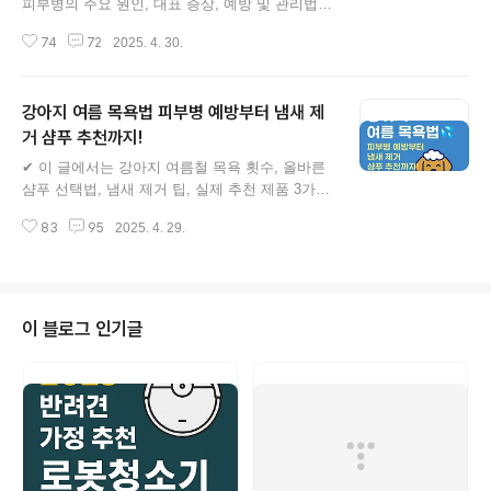
피부병의 주요 원인, 대표 증상, 예방 및 관리법을
전문가 시선에서 자세히 안내합니다.강아지 여름
74
72
2025. 4. 30.
피부병 총정리 (원인, 증상, 예방법)기온과 습도가
올라가는 여름철은 반려견의 피부 건강에 있어 가
장 주의해야 할 시기입니다. 피부는 외부 자극에
강아지 여름 목욕법 피부병 예방부터 냄새 제
가장 먼저 노출되는 기관으로, 강아지의 피부는
사람보다 훨씬 얇고 민감합니다. 여름철에는 세균
거 샴푸 추천까지!
글 내용
번식, 곰팡이, 알레르기, 벌레 물림 등 다양한 요
✔ 이 글에서는 강아지 여름철 목욕 횟수, 올바른
인으로 인해 피부병이 발생하거나 악화되기 쉬운
샴푸 선택법, 냄새 제거 팁, 실제 추천 제품 3가지
데요. 이 글에서는 실제 임상 사례와 수의사 가이
를 정리해드립니다.강아지 여름 목욕법 💦 피부병
드를 바탕으로 강아지 여름 피부병의 모든 것을
83
95
2025. 4. 29.
예방부터 냄새 제거 샴푸 추천까지!여름철이 되면
총정리해드립니다. 📌 목차 1. 여름철 강아지 피
강아지들의 털과 피부에도 변화가 생깁니다. 특히
부병, 왜 심해질까? 2. 강아지 피부병 대표 원인 5
높은 온도와 습도는 피부병, 냄새, 탈모, 습진 등
가지 3...
을 유발할 수 있어 견주님의 세심한 관리가 필요
한 시기입니다. 올바른 목욕 루틴과 제품 선택만
이 블로그 인기글
으로도 이러한 문제를 효과적으로 예방할 수 있습
니다. 이번 포스팅에서는 강아지 여름 목욕법부터
샴푸 추천, 그리고 자주 묻는 질문까지 5,000자
이상의 내용으로 꼼꼼히 안내드립니다. 📌 포스팅
핵심 요약 ✅ 여름철 강아지 목욕 적정 빈도는? ✅
피부병 예방을 위한 올바른 목욕 순서 ✅ 여름철
..