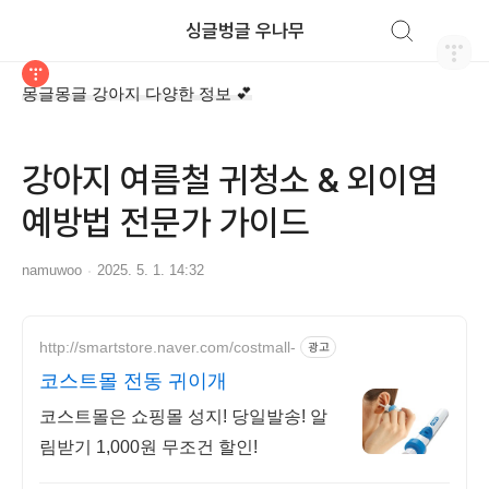
검색하기
싱글벙글 우나무
티스토리
몽글몽글 강아지 다양한 정보 💕
강아지 여름철 귀청소 & 외이염
예방법 전문가 가이드
namuwoo
2025. 5. 1. 14:32
http://smartstore.naver.com/costmall-
광고
코스트몰 전동 귀이개
코스트몰은 쇼핑몰 성지! 당일발송! 알
림받기 1,000원 무조건 할인!