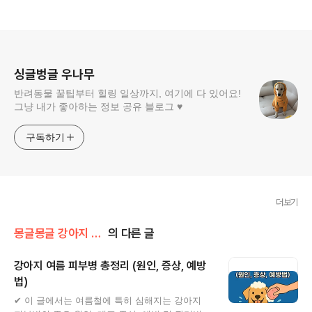
로그 정보
싱글벙글 우나무
반려동물 꿀팁부터 힐링 일상까지, 여기에 다 있어요!
그냥 내가 좋아하는 정보 공유 블로그 ♥
구독하기
더보기
몽글몽글 강아지 다양한 정보 💕
의 다른 글
강아지 여름 피부병 총정리 (원인, 증상, 예방
법)
글 내용
✔ 이 글에서는 여름철에 특히 심해지는 강아지