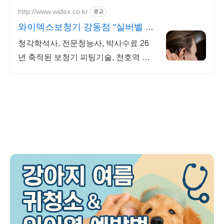
http://www.widex.co.kr
광고
와이덱스보청기 강동점 "실버벨 청
각센터" 오픈
청각학석사, 전문청능사, 박사수료 26
년 축적된 보청기 피팅기술, 천호역 바
로연결 "실버벨 청각센터"오픈 - 완벽한
보청기적응을 위한 실버벨 청능재활 프
로그램 운영