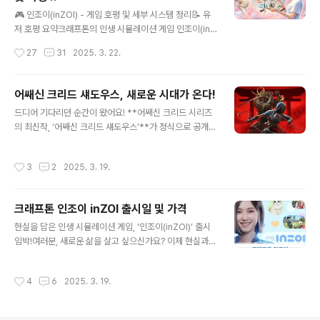
9시캐릭터 사전 생성 가능사전 다운로드를 통해 게임을 미
글 내용
리 설치하고, 캐릭터를 먼저 만들어둘 수 있어요.첫 접속 시
🎮 인조이(inZOI) - 게임 호평 및 세부 시스템 정리📝 유
리소스 다운로드가 추가로 필요할 수 있으니 참고하세요!
저 호평 요약크래프톤의 인생 시뮬레이션 게임 인조이(inZ
👉 공식 홈페이지 바로가기🌍 세계관 & 메인 시나리오‘여
OI)는 커스터마이징 자유도와 창작 도구, 현실감 있는 시스
작성시간
27
31
2025. 3. 22.
신강림’ 시나리오(G1~G3)를 기반으로 한 메인 스토리,그
템 구성으로 유저들로부터 긍정적인 평가를 받고 있습니
리고 ..
다.세밀한 커스터마이징: 외모, 성격, 습관 등까지 조절 가
능한 자유도 높은 시스템AI 기반 창작 도구: 의상, 가구 등
어쌔신 크리드 섀도우스, 새로운 시대가 온다!
직접 제작 가능현실 반영: 계절, 날씨, 감정 변화 반영으로
글 내용
드디어 기다리던 순간이 왔어요! **어쌔신 크리드 시리즈
높은 몰입감친화적인 UI: 복잡하지 않은 인터페이스로 누
의 최신작, ‘어쌔신 크리드 섀도우스’**가 정식으로 공개되
구나 쉽게 접근 가능⚙️ 주요 세부 시스템1. 스마트 조이(S
었어요. 이번 작품은 봉건 시대의 일본을 배경으로, 닌자와
mart JOI)프롬프트를 통해 캐릭터의 성격과 성향을 설정
사무라이의 상반된 스타일을 활용한 독특한 게임 플레이를
하고, 설정에 따라 자동으로 행동합니다.예: "외향적이고
작성시간
3
2
2025. 3. 19.
선보인다고 해요.⸻출시일 및 플랫폼 정보‘어쌔신 크리
모험심 많은 캐릭터" → 야외 활동 선호2. 3D 프린터 기능
드 섀도우스’는 2025년 3월 20일 출시 예정이며, 다양한
A..
플랫폼에서 만나볼 수 있어요.✔ PlayStation 5✔ Xbox
크래프톤 인조이 inZOI 출시일 및 가격
Series X|S✔ Windows PC (Steam, Ubisoft Store,
글 내용
Epic Games Store)✔ Ubisoft+ 및 Amazon Luna
현실을 담은 인생 시뮬레이션 게임, ‘인조이(inZOI)’ 출시
(구독 서비스)⸻가격 및 에디션별 구성이번 작품은 다
임박!여러분, 새로운 삶을 살고 싶으신가요? 이제 현실과
양한 에디션으로 출시될 예정이에요. 원하는 플레이 스타
다름없는 가상 세계에서 원하는 인생을 직접 설계할 수 있
일에 맞춰 선택하면 좋을 것 같아요!✅ ..
는 게임이 등장했어요. 크래프톤이 선보이는 **‘인조이(in
작성시간
4
6
2025. 3. 19.
ZOI)’**가 오는 3월 28일 오전 9시(한국 시간), 스팀(Ste
am)에서 얼리 액세스로 출시됩니다!출시 가격과 혜택은?
게임의 **얼리 액세스 가격은 4만4,800원(39.99달러)*