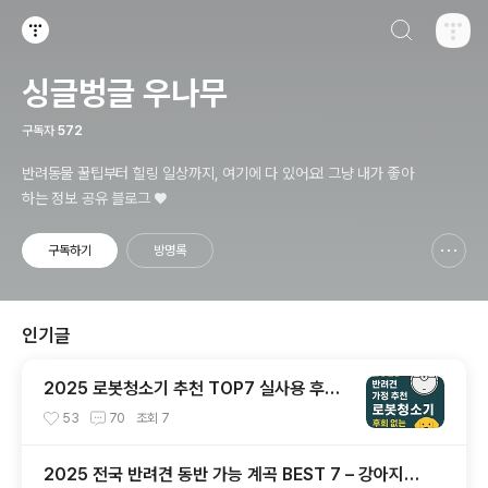
검색하기
티스토리
싱글벙글 우나무
구독자
572
반려동물 꿀팁부터 힐링 일상까지, 여기에 다 있어요! 그냥 내가 좋아
하는 정보 공유 블로그 ♥
구독하기
방명록
신고하기 레이어
열기
인기글
2025 로봇청소기 추천 TOP7 실사용 후기
브랜드별 비교 총정리
53
70
조회
7
2025 전국 반려견 동반 가능 계곡 BEST 7 – 강아지와