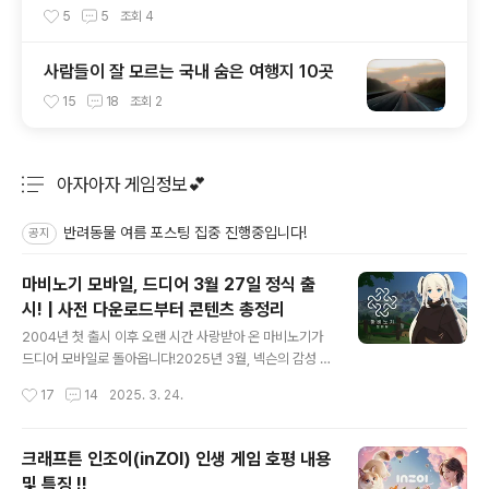
여름 피서지 추천
5
5
조회
4
사람들이 잘 모르는 국내 숨은 여행지 10곳
15
18
조회
2
아자아자 게임정보💕
분류 전체보기
주요 글 목록
반려동물 여름 포스팅 집중 진행중입니다!
공지
마비노기 모바일, 드디어 3월 27일 정식 출
시! | 사전 다운로드부터 콘텐츠 총정리
글 내용
2004년 첫 출시 이후 오랜 시간 사랑받아 온 마비노기가
드디어 모바일로 돌아옵니다!2025년 3월, 넥슨의 감성 M
MORPG ‘마비노기 모바일’이 정식 출시를 앞두고 있는데
작성시간
17
14
2025. 3. 24.
요,이번 포스팅에서는 출시 일정부터 주요 시스템, 사전 등
록 보상까지 한눈에 보기 쉽게 정리해드릴게요. 😊📅 출시
일정 & 사전 다운로드 정보정식 출시일: 2025년 3월 27
크래프튼 인조이(inZOI) 인생 게임 호평 내용
일(목) 00시사전 다운로드: 2025년 3월 25일(화) 오전
및 특징 !!