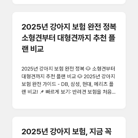
표현할 수 없기 때문에, 정기적인 검사 없이는
질환을 놓치기 쉽습니다.특히 심장사상충, 간·
신장 기능 저하, 당뇨병, 암 등은 초기 증상이
2025년 강아지 보험 완전 정복
거의 없어 정기검진이 생명을 지키는 열쇠가
될 수 있습니다.이 글에서는 2025년 최신 기준
소형견부터 대형견까지 추천 플
에 맞춰 강아지 건강검진 항목, 권장 주기, 평균
랜 비교
비용, 추가 검사까지 한눈에 보기 쉽게 정리했
습니다.처음 검진을 계획하는 보호자부터, 더
체계적인 건강관리를 원하는 분들까지 모두 도
2025년 강아지 보험 완전 정복 🐶 소형견부터
움이 될 수 있도록 구성했으니 끝까지 확인해
대형견까지 추천 플랜 비교 🐶 2025년 강아지
보세요. 📑 목차 ..
보험 완전 가이드 - DB, 삼성, 현대, 메리츠 플
랜 비교! 📌 빠르게 보기: 반려견 보험을 처음
알아보는 분이라면 보장 항목, 보험사별 특징,
나무의 실제 가입 사례까지 순서대로 확인해보
세요!📌 강아지 보험이란?강아지 보험은 반려
견이 병에 걸리거나 다쳤을 때 병원비를 보장
2025년 강아지 보험, 지금 꼭
해주는 상품입니다. 최근에는 단순 사고 치료