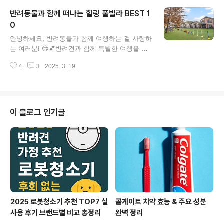
여행을 즐기는 사람들이 늘어나고 있습니다.📋
야외 수영장에서 반려견과 함께 시원한 물..
반려동물과 함께 떠나는 힐링 풀빌라 BEST 1
펫캉스 추천 이유 4가지반려동물 가족화 — 가족
처럼 여행도 함께심리적 힐링 — 반려동물과 함께
0
글 내용
하는 치유의 시간다양한 펫 프렌들리 시설 — 애
안녕하세요, 반려동물과 함께 여행하는 걸 사랑하
견 수영장, 전용 해변 확대SNS 공유 문화 — 멍스
는 여러분! 😊💕반려견과 함께 특별한 여행을 떠
타그램 필수 여행 인증🏖️ 국내 펫캉스 BEST 5 +
나고 싶은데 어디로 갈지 고민이신가요?오늘은
추천 숙소1. 강원도 고성 — 반려견과 함께하는
4
3
2025. 3. 19.
반려동물과 함께 머물기 좋은 풀빌라 TOP 10을
최고의 펫캉스강원도 고성은 반려견 전용 해변과
소개해드릴게요! 🏖️🐾1️⃣ 가평 멍밸리 🏡🐕📍 위
펫 리조트가 발달한 지역입니다. 특히 '고성 애견
치: 경기도 가평군💖 특징: 넓은 운동장, 실내·외
전용 해변'은 목줄 없이..
수영장, 다양한 객실 타입!✨ 강아지와 마음껏 뛰
어놀 수 있는 천국 같은 곳이에요!2️⃣ 태안 더마루
이 블로그 인기글
애견펜션 🌊🐶📍 위치: 충청남도 태안군💖 특징:
500평 규모의 잔디 운동장, 반려견 스파까지!✨
대형견도 가능해서 우리 댕댕이들이 신나게 뛰어
놀아요!3️⃣ 포천 더히로 플레이그라운드 🎾🐾📍
위치: 경기도 포천시💖 특징: 무려 6개의 운동장
과 수영장까지?!✨ 뛰어놀기 좋은 초대형 애견 전
용 ..
2025 로봇청소기 추천 TOP7 실
콜게이트 치약 효능 & 주요 성분
사용 후기 브랜드별 비교 총정리
완벽 정리