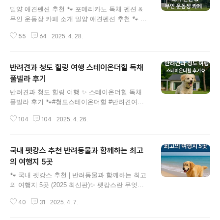
글 내용
밀양 애견펜션 추천 🐾 포메리카노 독채 펜션 &
무인 운동장 카페 소개 밀양 애견펜션 추천 🐾 포
메리카노 독채 펜션 & 무인 운동장 카페 소개정확
55
64
2025. 4. 28.
한 주소 안내경상남도 밀양시 단장면 번덕리 312-
4카카오맵에서 위치 확인하기목차왜 포메리카노
인가?기본 정보가격 및 이용요금무인카페 & 편의
반려견과 청도 힐링 여행 스테이온더힐 독채
시설자주 묻는 질문 (FAQ)공지사항 및 관련 글왜
포메리카노인가?천연 잔디가 깔린 대형 운동장독
풀빌라 후기
글 내용
채펜션 & 무인 운동장 카페 운영펜션 투숙객 무료
반려견과 청도 힐링 여행 ✨ 스테이온더힐 독채
이용 (입장료, 셀프목욕 포함)24시간 무인카페 이
풀빌라 후기 🐾#청도스테이온더힐 #반려견여행 #
용 가능 출처: 포메리카노 공식 홈페이지기본 정
청도풀빌라 #애견펜션 #프라이빗숙소👉 청도 프
보체크인: 15:00 / 체크아웃: 11:00펜션 이용 고객
104
104
2025. 4. 26.
라이빗 숙소, 반려견과 힐링하고 싶다면 스테이온
은 무인카페 무료 이용 가능24시간 무인카페 운
더힐 🐾🏠 청도 반려견 펜션 추천｜숙소 내부 리
영가격 및 이용요금인원 추가: 1인 10,000원강아
뷰청도 애견 동반 펜션 중에서도 스테이온더힐은
지 추가: 1마..
국내 펫캉스 추천 반려동물과 함께하는 최고
도착 순간부터 특별했습니다. 넓고 감성적인 거
실, 따뜻한 조명 아래 정갈한 주방, 부드러운 침구
의 여행지 5곳
글 내용
까지. 머무는 동안 편안함과 힐링을 가득 느낄 수
🐾 국내 펫캉스 추천 | 반려동물과 함께하는 최고
있었어요.당신의 브라우저는 비디오를 지원하지
의 여행지 5곳 (2025 최신판)✨ 펫캉스란 무엇인
않습니다.나무가 도착 후 신나게 뛰어드는 모습
가요?펫캉스(Pet+Vacance)란 반려동물과 함께
🎥🌳 청도 애견 풀빌라｜마당 & 수영장 후기넓은
40
31
2025. 4. 7.
떠나는 휴가를 뜻합니다. 최근 반려동물을 가족처
잔디 마당은 반려견이 스트레스 없이 자유롭게 뛰
럼 생각하는 문화가 확산되면서, 반려동물과 함께
어놀 수 있었어요. 여름 시즌엔 깔끔하게 관리된