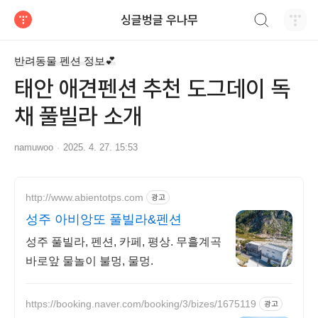
검색하기
싱글벙글 우나무
티스토리
반려동물 펜션 정보💕
태안 애견펜션 추천 도그데이 독
채 풀빌라 소개
namuwoo
2025. 4. 27. 15:53
http://www.abientotps.com
광고
성주 아비앙또 풀빌라&펜션
성주 풀빌라, 펜션, 카페, 평상. 무흘계곡
바로앞 물놀이 불멍, 물멍.
https://booking.naver.com/booking/3/bizes/1675119
광고