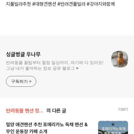
지풀빌라추천 #대형견펜션 #반려견풀빌라 #강아지와함께
로그 정보
싱글벙글 우나무
반려동물 꿀팁부터 힐링 일상까지, 여기에 다 있어요!
그냥 내가 좋아하는 정보 공유 블로그 ♥
구독하기
더보기
반려동물 펜션 정보💕
의 다른 글
밀양 애견펜션 추천 포메리카노 독채 펜션 &
무인 운동장 카페 소개