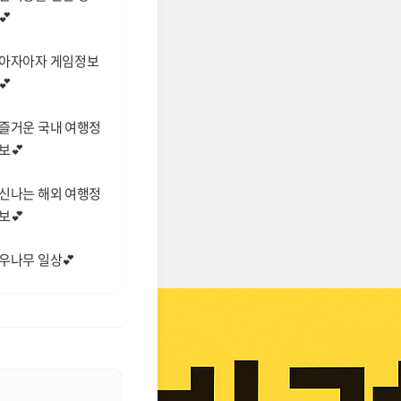
💕
아자아자 게임정보
💕
즐거운 국내 여행정
보💕
신나는 해외 여행정
보💕
우나무 일상💕