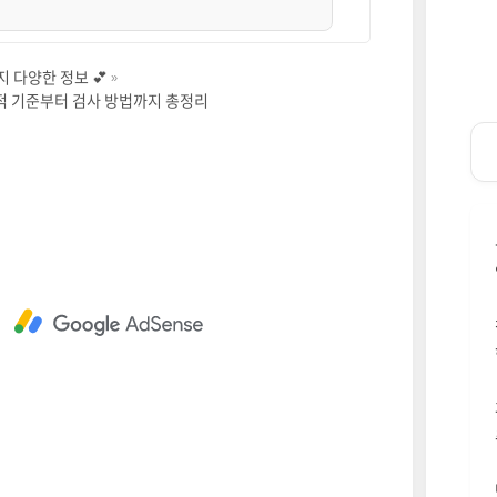
 다양한 정보 💕
적 기준부터 검사 방법까지 총정리
브 영상
질검사란?
대상견종
및 절차
에 따른 영향
과 소요시간
준비할 것
문 (FAQ)