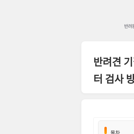
반려동
반려견 기
터 검사 
목차