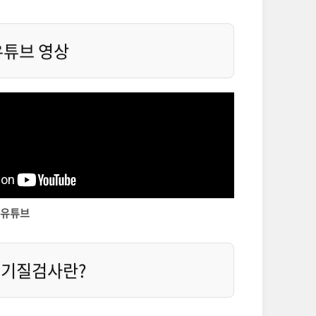
 유튜브 영상
n 유튜브
견 기질검사란?