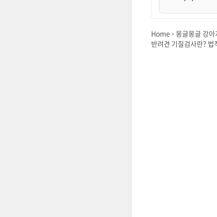
목차
Home
몽글몽글 강아지
반려견 기질검사란? 법
📑 목차
📽️ 추천 유튜
1. 반려견 기
2. 기질검사 
3. 검사 항목 
4. 검사 결과
5. 검사 비용
6. 보호자가 
🙋 자주 묻는 질