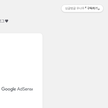
싱글벙글 우나무
구독하기
로그 ♥