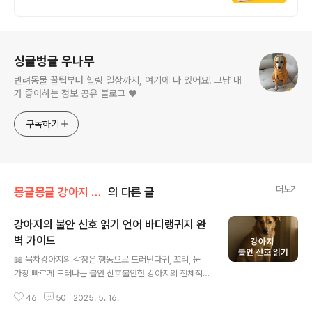
로그 정보
싱글벙글 우나무
반려동물 꿀팁부터 힐링 일상까지, 여기에 다 있어요! 그냥 내
가 좋아하는 정보 공유 블로그 ♥
구독하기
더보기
몽글몽글 강아지 다양한 정보 💕
의 다른 글
강아지의 불안 신호 읽기 언어 바디랭귀지 완
벽 가이드
글 내용
📖 목차강아지의 감정은 행동으로 드러난다귀, 꼬리, 눈 –
가장 빠르게 드러나는 불안 신호불안한 강아지의 전체적인
자세반복적 행동(집착/파괴)의 의미불안 완화 훈련의 시작
46
50
2025. 5. 16.
– 환경부터 바꾸자닥터맘마 영상으로 실전 사례 보기총정