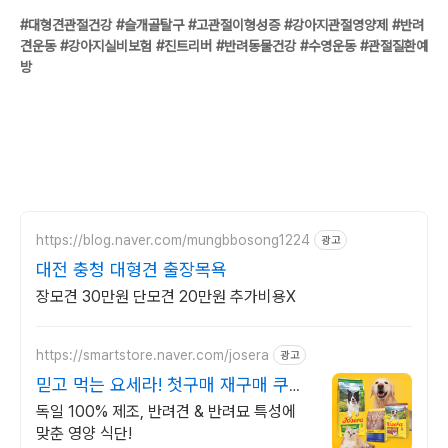
#대형견관절건강
#슬개골탈구
#고관절이형성증
#강아지관절영양제
#반려
견운동
#강아지실비보험
#진트리버
#반려동물건강
#수영운동
#관절질환예
방
https://blog.naver.com/mungbbosong1224
광고
대전 충청 대형견 출장목욕
장모견 30만원 단모견 20만원 추가비용X
https://smartstore.naver.com/josera
광고
믿고 먹는 요세라! 첫구매 재구매 쿠폰
발행
독일 100% 제조, 반려견 & 반려묘 특성에
맞춘 영양 식단!