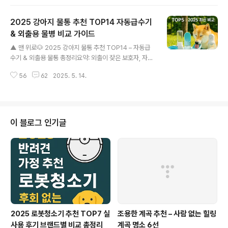
리 및 보호자 행동 가이드🐶 강아지의 감정은 행동으로 드
러난다반려견은 사람처럼 말을 할 수 없지만, 다양한 신체
2025 강아지 물통 추천 TOP14 자동급수기
언어와 바디랭귀지를 통해 자신의 감정을 표현합니다. 특
히 '불안'이라는 감정은 공격성, 도망, 무기력 등 여러 형태
& 외출용 물병 비교 가이드
글 내용
로 나타날 수 있고, 이를 빠르게 인지하는 것은 보호자의 중
▲ 맨 위로🐶 2025 강아지 물통 추천 TOP14 – 자동급
요한 책임 중 하나입니다. 강아지의 귀, 꼬리, 시선, 자세, 심
수기 & 외출용 물통 총정리요약: 외출이 잦은 보호자, 자동
지어 호흡까지도 감정의 바로미터가 되기 때문에 섬세한
급수기를 찾는 분들을 위해 2025년 추천 강아지 물통 14
관찰이 필요합니다.불안한 강아지는 대개 일상적인 행동
56
62
2025. 5. 14.
종을 용도별로 정리했습니다. 물 마시는 습관부터 선택 기
패턴에 변화를 보입니다. ..
준까지 완벽 정리!💦 자동급수기 추천 TOP7 퍼피고 자동
급수기✅ 장점: 정수 필터와 무소음 순환 기능으로 청결 유
지에 최적화.❌ 단점: 수조 크기가 비교적 작아 대형견에겐
아쉬움. 아이리스오야마 자동 워터펌프✅ 장점: USB 충전
이 블로그 인기글
식으로 설치 자유도 높음.❌ 단점: 급수량 고정, 물 부족 시
알림 없음. 펫세이프 드링크웰✅ 장점: 대용량 순환 가능,
미국 브랜드로 신뢰도 높음.❌ 단점: 필터 비용이 높음. 샤
오미 스마트 급수기✅ 장점: 앱 연동, 수위/청결 관리 ..
2025 로봇청소기 추천 TOP7 실
조용한 계곡 추천 – 사람 없는 힐링
사용 후기 브랜드별 비교 총정리
계곡 명소 6선