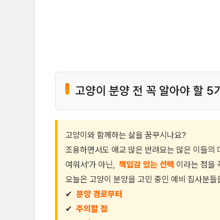
🐱 고양이 분양은 어디서 받을 수 있
📋 고양이 분양 전 꼭 체크해야 할 
🧸 고양이를 위한 준비물 리스트
💬 초보 집사를 위한 꿀팁 & 양육 정
고양이 분양 전 꼭 알아야 할 5
📍 고양이 분양 꿀팁 요약!
🐾 마무리하며…
고양이와 함께하는 삶을 꿈꾸시나요?
조용하면서도 애교 많은 반려묘는 많은 이들의 
여워서'가 아닌,
책임감 있는 선택
이라는 점을 
오늘은 고양이 분양을 고민 중인 예비 집사분들
✔
분양 경로부터
✔
주의할 점