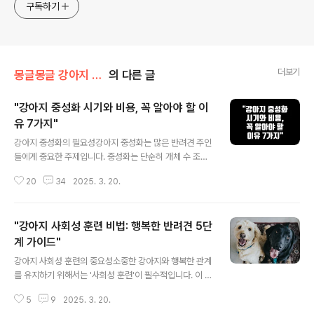
구독하기
더보기
몽글몽글 강아지 다양한 정보 💕
의 다른 글
"강아지 중성화 시기와 비용, 꼭 알아야 할 이
유 7가지"
글 내용
강아지 중성화의 필요성강아지 중성화는 많은 반려견 주인
들에게 중요한 주제입니다. 중성화는 단순히 개체 수 조절
을 위한 것이 아니라, 반려견의 건강과 행동에 긍정적인 영
20
34
2025. 3. 20.
향을 미칠 수 있습니다. 이제 그 세부적인 이유를 살펴보겠
습니다.과도한 개체수 조절 전 세계적으로 유기 동물이 급
증하고 있는 현시점에서, 반려동물의 중성화는 그 문제를
"강아지 사회성 훈련 비법: 행복한 반려견 5단
해결하는 주요 방안 중 하나로 평가받고 있습니다. 여러 연
구에 따르면, 비중성화된 반려동물은 의도치 않은 번식을
계 가이드"
글 내용
통해 길거리 동물을 양산하는 데 핵심적인 기여를 하고 있
강아지 사회성 훈련의 중요성소중한 강아지와 행복한 관계
습니다. 미국 동물 보호 단체에 따르면, 매년 수백만 마리의
를 유지하기 위해서는 '사회성 훈련'이 필수적입니다. 이 과
유기견과 유기묘가 보호소로 들어오며, 이는 중성화 프로
정은 강아지가 사람과 다른 동물과 성공적으로 상호작용할
그램을 통한 예방의 중요성을 강조합니다.건강상의 이
5
9
2025. 3. 20.
수 있도록 돕습니다. 사회성 훈련(소셜라이제이션)은 강아
점 중성화는 반려견의 건강을 유지하는 데 있어..