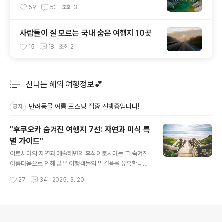
스팟 총정리
59
53
조회
3
사람들이 잘 모르는 국내 숨은 여행지 10곳
15
18
조회
2
신나는 해외 여행정보💕
분류 전체보기
주요 글 목록
반려동물 여름 포스팅 집중 진행중입니다!
공지
"후쿠오카 숨겨진 여행지 7선: 자연과 미식 특
별 가이드"
글 내용
이토시마의 자연과 예술해변의 휴식이토시마는 그 숨겨진
아름다움으로 인해 많은 여행객들의 발걸음을 유혹합니다.
그 중에서도 이토시마 해변은 특히 조용하고 그림 같은 장
작성시간
27
34
2025. 3. 20.
소로 유명합니다. 이곳은 많은 사람들에게 일상에서 벗어
난 진정한 휴식을 제공합니다. 저녁이 되면 하늘은 오렌지
와 핑크빛으로 물들고, 일몰의 장엄한 풍경은 자연의 경이
로움을 체험할 수 있는 잘 알려진 비밀입니다. 이토시마 해
의안내