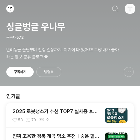
검색하기
티스토리
싱글벙글 우나무
구독자
572
반려동물 꿀팁부터 힐링 일상까지, 여기에 다 있어요! 그냥 내가 좋아
하는 정보 공유 블로그 ♥
구독하기
방명록
신고하기 레이어
열기
인기글
2025 로봇청소기 추천 TOP7 실사용 후기
브랜드별 비교 총정리
53
70
조회
9
진짜 조용한 경북 계곡 명소 추천｜숨은 힐링