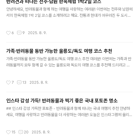
반려견과 떠나는 전주·남원 한옥체험 1박2일 코스
보며 걷기 좋은 길로 유명한데요, 반려견과 함께 걷기에 충분히 안전하고 편안한 곳
글 내용
이에요 . 해변에서 반려견과 신나게 뛰어놀 수 있..
안녕하세요, 반려동물과 함께 하는 여행을 사랑하는 여러분! 이번에는 전주와 남원에
서의 한옥체험 1박 2일 코스를 소개하려고 해요. 전통과 현대가 어우러진 두 도시에
서 우리 반려견과 함께 특별한 추억을 쌓을 수 있는 곳들을 엄선했어요. 반려견을 위
한 편의시설과 함께 많은 즐거움이 기다리고 있답니다 . 자, 그럼 여행을 시작해 볼까
작성시간
6
9
2025. 8. 9.
요? 😊 전주에서의 첫날한옥마을 산책전주 한옥마을은 전통과 현대가 아름답게 조
화를 이루고 있는 곳이에요. 특히 반려견과 산책하기에 정말 좋아요! 한옥마을에선
전통의 아름다움을 느낄 수 있는 다양한 건축물과 함께 전통 차를 체험할 수 있는 찻
가족·반려동물 동반 가능한 울릉도/독도 여행 코스 추천
집들도 많답니다. 반려견과 함께 사진 찍기 딱 좋은 장소라 사진기가 필수일 거예요 !
글 내용
📸오목대에서의 여유오목대는 한옥마을에서 조..
가족·반려동물 동반 가능한 울릉도/독도 여행 코스 추천 여러분! 이번에는 가족과 반
려동물까지 모두 함께 갈 수 있는 울릉도와 독도의 여행 코스를 추천해 드리려고 해
요. 🌊 울릉도와 독도는 천혜의 자연경관을 자랑하는 곳 으로, 가족과 반려동물 모두
에게 새로운 추억을 만들기에 최적의 장소랍니다. 여기서는 2025년 최신 정보 를
작성시간
7
13
2025. 8. 9.
바탕으로 반려동물과 함께할 수 있는 다양한 장소와 활동을 소개할게요. 울릉도 여행
- 자연과 역사가 살아 숨쉬는 곳 울릉도는 아름다운 자연과 풍부한 역사적 배경을 담
고 있어요. 이곳은 반려동물과 함께할 수 있는 다양한 코스를 마련 해두어 가족 단위
인스타 감성 가득! 반려동물과 찍기 좋은 국내 포토존 명소
여행에 딱 알맞답니다.도동 항구울릉도의 관문, 도동 항구에서는 반려동물과 함께 섬
글 내용
의 첫 인상을 맞이할 수 있어요. 도동 ..
## 인스타 감성 가득한 포토존 - 반려동물과 함께 떠나는 국내 여행지 추천 안녕하
세요, 여행을 사랑하고 반려동물을 더 사랑하는 여러분! 오늘은 인스타그램에 올리기
좋은 감성 넘치는 반려동물과 함께할 수 있는 국내 포토존 명소 를 소개할게요. 최근
들어 자연과 감성이 어우러진 핫플레이스들이 많이 생겨났어요. 반려동물과 함께라
작성시간
15
20
2025. 8. 9.
면 더없이 특별한 추억을 만들 수 있는 곳들로 떠나볼까요? 😊 서울 근교의 인스타