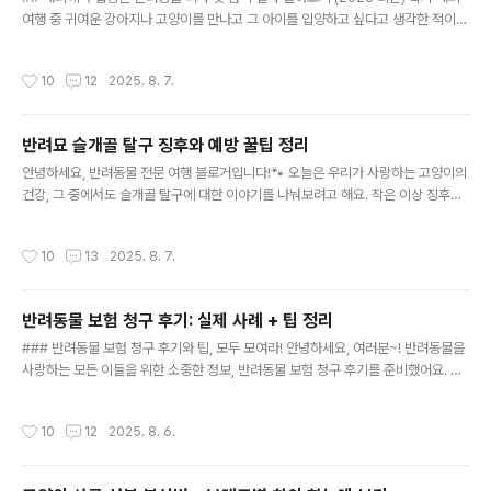
여행 중 귀여운 강아지나 고양이를 만나고 그 아이를 입양하고 싶다고 생각한 적이
있나요? 🐶🐱 오늘은 해외에서 반려동물을 입양할 때 꼭 알아둬야 할 비자 및 검역
절차 에 대해 이야기해볼게요. 따뜻한 마음과 친근한 정보로 가득 채워봤어요. 😊 해
작성시간
10
12
2025. 8. 7.
외에서 반려동물 입양하기의 첫걸음 어느 날 갑자기 반려동물이 내 가족이 되는 걸
상상한 적 있나요? 하지만 해외에서 입양하는 과정은 조금 복잡할 수 있어요. 걱정 마
세요! 제가 친절하게 안내해드릴게요.입양할 반려동물의 선택먼저, 어떤 반려동물을
반려묘 슬개골 탈구 징후와 예방 꿀팁 정리
입양할지 선택하는 단계가 필요해요. 강아지와 고양이의 경우 가장 인기 있는 선택지
글 내용
이지만, 그 외 다양한 종류의 동물들도 있어요..
안녕하세요, 반려동물 전문 여행 블로거입니다!🐾 오늘은 우리가 사랑하는 고양이의
건강, 그 중에서도 슬개골 탈구에 대한 이야기를 나눠보려고 해요. 작은 이상 징후도
미리 알고 예방하는 것이 중요하죠. 슬개골 탈구는 걷거나 뛰는 것처럼 일상적인 활
동에 영향을 줄 수 있어요. 우리 집사님들, 고양이와 함께 행복한 시간을 보내기 위해
작성시간
10
13
2025. 8. 7.
꼭 알고 있어야 할 정보들을 모아봤어요! 슬개골 탈구란? 슬개골 탈구란 고양이의 슬
개골(무릎뼈)이 제자리를 벗어나는 상태를 말해요. 이 상태는 보통 작은 품종의 강아
지에게 흔하지만, 고양이에게도 발생할 수 있답니다.슬개골 탈구의 종류1. 일차성 탈
반려동물 보험 청구 후기: 실제 사례 + 팁 정리
구 : 선천적으로 발생하거나 작은 충격으로 인해 발생해요. 2. 이차성 탈구 : 관절염이
글 내용
나 외상 등의 이유로 인해 발생할..
### 반려동물 보험 청구 후기와 팁, 모두 모여라! 안녕하세요, 여러분~! 반려동물을
사랑하는 모든 이들을 위한 소중한 정보, 반려동물 보험 청구 후기를 준비했어요. 반
려동물을 키우다 보면 예상치 못한 사고나 질병으로 걱정이 많으실 텐데요. 그런 순
간에 보험은 정말 큰 도움이 된답니다. 저의 경험을 바탕으로 보험 청구 과정과 알아
작성시간
10
12
2025. 8. 6.
두면 좋은 팁을 나누려고 해요. 반려동물과의 여행을 꿈꾸는 여러분도 함께 하면 좋
겠죠? 😊 반려동물 보험, 왜 필요할까요?갑작스러운 사고와 질병 대비우리 사랑하는
반려동물도 언제 어디서 사고를 당할지 모르잖아요. 특히, 예상치 못한 질병이나 사