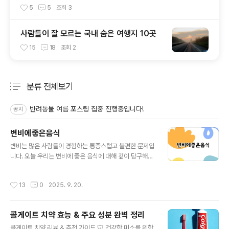
여름 피서지 추천
5
5
조회
3
사람들이 잘 모르는 국내 숨은 여행지 10곳
15
18
조회
2
분류 전체보기
주요 글 목록
반려동물 여름 포스팅 집중 진행중입니다!
공지
변비에좋은음식
글 내용
변비는 많은 사람들이 경험하는 통증스럽고 불편한 문제입
니다. 오늘 우리는 변비에 좋은 음식에 대해 깊이 탐구해보
려 합니다. 변비에 좋은 음식을 찾아내는 것은 사업적인 고
민뿐만 아니라 건강을 위한 필수적인 단계입니다. 이를 통
작성시간
13
0
2025. 9. 20.
해 우리는 장 건강을 유지하고, 삶의 질을 향상시킬 수 있습
니다. 다양한 변비해소음식과 식이섬유음식을 알아보고,
그것들이 우리 몸에 어떻게 도움이 되는지 알아보겠습니
콜게이트 치약 효능 & 주요 성분 완벽 정리
다. 여러분도 함께 이 여정에 동참하실 준비가 되셨나요?변
글 내용
비란 무엇인가?변비는 일반적으로 배변이 어려운 상태를
콜게이트 치약 리뷰 & 추천 가이드 🦷 건강한 미소를 위한