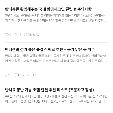
핫플레이스 서울에서 멀지 않은 곳들 중에서도 반려동물과 함께 할 수 있는 환상적인
장소들이 많아요!남산 공원서울의 중심에 위치한 남산 공원은 반려동물과 산책하기
반려동물 환영해주는 국내 항공체크인 꿀팁 & 주의사항
에 안성맞춤이에요. 특히 봄에는 벚꽃이 만개할 때 인생 사진 건지기 딱 좋답니다. 반
글 내용
려동물과 함께 자연의 품에서 도심 속 여유를 만끽할 수..
안녕하세요, 반려동물을 데리고 여행을 계획하고 있는 여러분! 🐾 오늘은 반려동물
과 함께 비행기를 타고 국내 여행을 떠날 때 꼭 알아두면 좋은 체크인 꿀팁과 주의사
항을 소개할게요. 최신 정보를 바탕으로 준비했으니, 더욱 알차게 여행을 준비할 수
있을 거예요. 그럼 시작해볼까요? 국내 항공사 반려동물 동반 정책 알아보기 국내에
작성시간
9
12
2025. 8. 9.
서 반려동물과 함께 비행기를 타려면, 각 항공사의 반려동물 동반 정책 을 미리 확인
해야 해요. 정책은 항공사마다 다르니까요!대한항공의 반려동물 동반대한항공에서
는 반려동물의 기내 반입 무게가 7kg 이하인 경우에만 가능 해요. 반려동물과 이동
반려견과 걷기 좋은 숲길 산책로 추천 – 공기 맑은 곳 위주
할 수 있는 캐리어의 크기도 제한이 있으니, 미리 확인 후 예약하세요. 만약 반려동물
글 내용
이 7kg을 초과한다면, 화물칸에서 이동해야 할 수..
반려견과 걷기 좋은 숲길 산책로 추천 – 공기 맑은 곳 위주 안녕하세요, 반려견과 함
께 자연을 즐기고 싶은 여러분! 오늘은 반려견과 함께 걷기 좋은 공기가 맑은 숲길 을
소개하려고 해요. 도심 속에서도 자연과 함께하는 힐링의 시간이 필요할 때, 우리 강
아지도 함께 즐길 수 있는 산책로 가 있다면 더욱 행복하겠죠? 🌿🐕‍🦺 1. 서울 근교의
작성시간
7
8
2025. 8. 8.
자연 속 힐링 - 남한산성남한산성 둘레길남한산성은 서울 근교에서 접근하기 쉬운
산으로, 반려견과 함께 걷기 좋은 둘레길이 많아요. 길을 따라 걸으며 울창한 숲 속의
맑은 공기를 마실 수 있고 역사적인 문화재도 감상할 수 있어요. 🙂 길이 : 약 7.7km
반려묘 동반 가능 호텔·펜션 추천 리스트 (조용하고 감성)
소요 시간 : 왕복 3시간 내외 주소 : 경기도 광주시 중부면 산성리 반려견 동반 가능
글 내용
여부 ..
## 반려묘와 함께 떠나는 힐링 여행 - 호텔 & 펜션 추천 리스트 여러분, 반려묘와 함
께 조용하고 감성적인 여행을 떠나고 싶으신가요? 이번 포스트에서는 2025년 최신
정보를 바탕으로 국내에서 반려묘 동반이 가능한 호텔과 펜션을 소개해 드릴게요. 반
려묘와 함께라면 어디든 특별하지만, 더 특별한 숙소 를 찾고 있다면 여기를 주목하