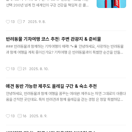
말합니다. 이는 일주일에 배변 횟수가 3회 이하이거나, 배
선택 200년 넘게 전 세계인의 구강 건강을 책임져 온 콜게
변이 매우 어렵고 아프게 느껴질 때를 가리킵니다. 변비는
이트 치약. 이번 글에서는 브랜드 소개부터 제품 라인업, 핵
여러 가지 원인으로 발생할 수 있지만, 주로 식습관과 생활
심 성분, 장점, 실제 사용자 후기, 그리고 올바른 사용법까
작성시간
13
7
2025. 9. 8.
습관이 큰 영향을 미칩니다.변비의 원인변비..
지 모두 정리해드립니다. 1. 브랜드 소개: 콜게이트의 역사
와 신뢰성 콜게이트(Colgate)는 1806년 미국에서 설립
된 글로벌 구강 관리 전문 브랜드입니다. 치약뿐 아니라 칫
반려동물 기차여행 코스 추천: 주변 관광지 & 준비물
솔, 구강청결제, 어린이 라인업까지 확장하며 전 세계인이
글 내용
가장 많이 찾는 치약 브랜드로 자리 잡았습니다. 2. 다양한
### 반려동물과 함께하는 기차여행의 매력! 🐾🚆 안녕하세요, 사랑하는 반려동물
제품 라인업 특징 콜게이트 토탈 (Colgate Total) – 12시
과 함께 여행을 계획 중이신가요? 기차여행 은 반려동물과의 특별한 순간을 만들어
간 항균 작용, 플라크 제거 및 잇몸 관..
주기에 딱 좋은 선택 이에요. 이번 포스팅에서는 반려동물과 함께 떠나기 좋은 기차
여행 코스와 주변 관광지, 그리고 준비물까지 속속들이 알려드릴게요. 여행을 떠나기
작성시간
13
21
2025. 8. 10.
전, 이 정보를 참고하시면 더할 나위 없이 즐거운 시간을 보내실 수 있답니다! 반려동
물과 떠나는 추천 기차여행 코스수도권 - 양평 세미원 🌸서울에서 출발해 양평 세미
원까지, 경의중앙선을 타고 갈 수 있어요. 세미원은 연꽃과 수련꽃이 활짝 피어있는
애견 동반 가능한 제주도 올레길 구간 & 숙소 추천
아름다운 정원으로, 자연과 함께 여유로운 산책을 즐길 수 있는 곳 이에요. 반려동물
글 내용
과 함께 걷기에도 안성맞춤이고요! 세미원은 ..
안녕하세요, 반려동물과 함께 여행을 꿈꾸는 여러분! 제주도는 자연 그대로의 아름다
움을 간직한 곳인데요. 특히 반려견과 함께 올레길을 걷는 경험 은 정말 특별하답니
다. 오늘은 반려견과 함께할 수 있는 제주도의 멋진 올레길 구간과 숙소를 소개해 드
릴게요. 준비되셨나요? 그럼 시작해볼까요? 제주 올레길, 반려견과의 환상적인 여행
작성시간
13
16
2025. 8. 9.
올레길은 제주도의 문화와 자연을 느끼며 걷는 길인데요. 다양한 구간 중에서도 반려
견과 걸으면 더욱 좋은 코스를 소개할게요.1. 올레길 4코스 - 표선 해안길표선 해안
길은 총 20.8km 길이로 평탄한 해안선을 따라 걷는 코스예요. 이곳은 바다를 바라