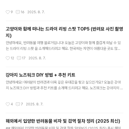
함께 신선한 공기 를 마시며 경치를 감상 할 수 있는 코스를 소개할게요. 최신 정보를
바탕으로 준비했으니, 마음 놓고 계획해보세요! 🚗🐶 경기 북부의 자연을 만끽하는
작성시간
9
16
2025. 8. 7.
드라이브 코스 서울에서 멀지 않은 곳에서 대자연을 만끽할 수 있는 코스를 소개할게
요. 여기저기 들렀다 가지 않아도 하루 종일 즐길 수 있어요.1. 파주 출판도시파주 출
판도시는 책과 문화가 공존하는 특별한 공간이에요. 도로에서 바로 접근할 수 있어서
고양이와 함께 떠나는 드라이 리빙 스팟 TOP5 (반려묘 사진 촬영
편리하답니다. 주차가 용이하고, 반려동물 동반이 가능 해요. 출판도시의 넓은 잔디
지)
밭에서 산책을 즐기거나 카페에서 여유를 즐기..
글 내용
안녕하세요, 반려동물 여행 블로거입니다! 오늘은 고양이와 함께 즐겁게 떠날 수 있
는 드라이 리빙 스팟 을 소개해드리려고 해요. 한국에는 자연이 아름다운 곳도 많고,
예쁜 사진을 찍을 수 있는 곳도 많아서 반려묘와 함께 떠나기 정말 좋아요. 그럼 지금
작성시간
12
17
2025. 8. 7.
부터 반려묘와 함께 방문하기 좋은 장소들을 소개할게요! 남해 독일마을 - 이국적인
풍경 속 고양이와의 하루독일마을, 어디에 있나요?남해 독일마을은 경상남도 남해군
삼동면 물건리 에 위치하고 있어요. 독일의 작은 마을을 그대로 옮겨 놓은 듯한 이국
강아지 노즈워크 DIY 방법 + 추천 키트
적인 풍경이 매력적이죠. 이곳은 특히 반려동물과 함께 여행하기 좋은 곳 으로 유명
글 내용
안녕하세요! 여러분의 반려견과 더욱 깊은 유대감을 쌓고 싶으신가요? 오늘은 강아
해요.독일마을의 매력 포인트 독일풍 건축물 : 독일 마을답게 빨간 지붕과 하얀 벽돌
지 노즈워크 DIY 방법과 추천 키트를 소개해 드리려고 해요. 노즈워크는 강아지의 후
의 건물이 일품이에요. 아름다운 바다 풍경..
각을 자극해 스트레스를 줄이고, 지능을 발달시키는 데 아주 유용한 활동이에요. 🐶
💡 노즈워크의 중요성과 효과노즈워크란? 노즈워크는 강아지가 후각을 사용해 사물
작성시간
4
7
2025. 8. 7.
을 탐색하고 찾는 활동이에요. 쉽게 말하자면, 강아지의 '후각 산책'이라고 할 수 있
죠. 후각을 통해 세상을 탐험하는 강아지에게 노즈워크는 그 무엇보다도 중요한 활동
이랍니다.노즈워크의 장점 스트레스 감소 - 강아지의 마음을 안정시키고 스트레스를
해외에서 입양한 반려동물 비자 및 검역 절차 정리 (2025 최신)
효과적으로 감소시켜요. 지능 개발 - 후각을 통해 문제 해결 능력을 키울 수 있어요.
글 내용
에너지 소비 - 실내에서도 충분한 에너지를 소비하..
## 해외에서 입양한 반려동물 비자 및 검역 절차 알아보기 (2025 최신) 혹시 해외