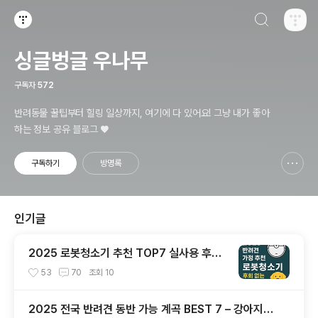
검색하기
티스토리
싱글벙글 우나무
구독자
572
반려동물 꿀팁부터 힐링 일상까지, 여기에 다 있어요! 그냥 내가 좋아
하는 정보 공유 블로그 ♥
구독하기
방명록
신고하기 레이어
열기
인기글
2025 로봇청소기 추천 TOP7 실사용 후기
브랜드별 비교 총정리
53
70
조회
10
2025 전국 반려견 동반 가능 계곡 BEST 7 – 강아지와