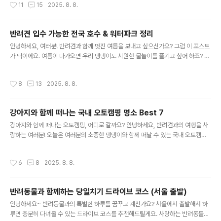
작성시간
11
15
2025. 8. 8.
세요! 🐾 매혹적인 제주도 - 반려묘와 함께하는 힐링 스테이 제주도는 언제나 여행객
들의 마음을 설레게 하는 곳이죠? 반려묘와 함께 할 수 있는 멋진 숙소가 있어요.제주
펫 프렌들리 호텔 - 애월 호텔 리브레제주 애월읍에 위치한 호텔 리브레는 반려묘뿐
반려견 입수 가능한 전국 호수 & 워터파크 정리
만 아니라 다양한 반려동물과 함께 할 수 있는 곳이에요. 전 객실에 반려묘를 위한 작
글 내용
은 펫 베드와 놀이 장난감이 준비되어 있어..
안녕하세요, 여러분! 반려견과 함께 멋진 여름을 보내고 싶으신가요? 그럼 이 포스트
가 딱이에요. 여름이 다가오면 우리 댕댕이도 시원한 물놀이를 즐기고 싶어 하죠? 이
번 글에서는 반려견과 함께 입수 할 수 있는 전국의 호수와 워터파크 를 정리해봤어
요. 최신 정보를 바탕으로, 반려견과의 여름 여행 계획에 꼭 도움이 되셨으면 해요! 서
작성시간
8
13
2025. 8. 8.
울 근교에서 반려견과 즐기는 물놀이양평 두물머리양평의 두물머리는 서울에서 가
까워 주말에 훌쩍 다녀오기 좋은 곳이에요. 두물머리라는 이름에서도 알 수 있듯이
두 강이 만나 하나가 되는 곳으로 유명해요. 이곳은 반려견과 산책을 하기에 매우 좋
강아지와 함께 떠나는 국내 오토캠핑 명소 Best 7
으며, 일부 구역에서는 반려견과 함께 물놀이도 가능해요. 다만, 호수 구역은 국내법
글 내용
상 보호지역이므로 주의가 필요해요.남양주 팔당댐팔당댐..
강아지와 함께 떠나는 오토캠핑, 어디로 갈까요? 안녕하세요, 반려견과의 여행을 사
랑하는 여러분! 오늘은 여러분의 소중한 댕댕이와 함께 떠날 수 있는 국내 오토캠핑
명소를 소개하려고 해요. 최근 '펫 패밀리' 트렌드가 확산되면서 강아지와 함께 할 수
있는 캠핑지가 많아졌어요. 2025년에 꼭 가봐야 할 국내 오토캠핑 명소를 추천드릴
작성시간
6
8
2025. 8. 8.
게요. 자연 속에서 반려견과 함께하는 시간, 정말 특별하지 않을까요? 😊 1. 춘천의
'애견캠핑장'자연과 함께하는 여유로운 시간춘천에는 강아지와 함께 캠핑을 즐길 수
있는 '애견캠핑장'이 있어요. 이곳은 반려견과 함께 자연 속에서 힐링할 수 있는 최적
반려동물과 함께하는 당일치기 드라이브 코스 (서울 출발)
의 장소예요. 넓은 캠핑장은 물론 산책로까지 잘 갖춰져 있어서 강아지와 함께 산책
글 내용
하기에도 좋아요.강아지를 위한 특별 서비스특..
안녕하세요~ 반려동물과의 특별한 하루를 꿈꾸고 계신가요? 서울에서 출발해서 하
루면 충분히 다녀올 수 있는 드라이브 코스를 추천해드릴게요. 사랑하는 반려동물과