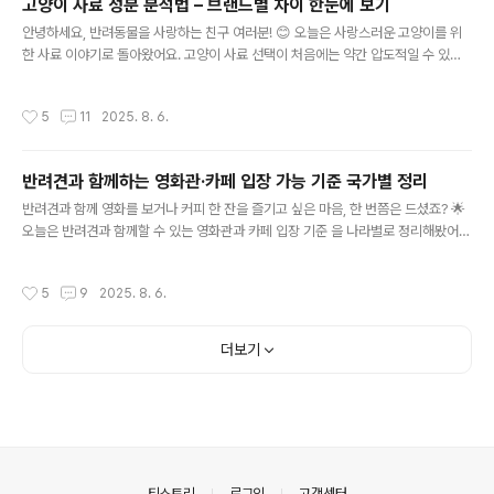
고양이 사료 성분 분석법 – 브랜드별 차이 한눈에 보기
고가 일어날 때를 대비해서 보험을 들어 두는 것이 중요하답니다. 경험상, 반려동물
글 내용
병원비는 가끔 사람 병원비보다 더 클 수 있어요...
안녕하세요, 반려동물을 사랑하는 친구 여러분! 😊 오늘은 사랑스러운 고양이를 위
한 사료 이야기로 돌아왔어요. 고양이 사료 선택이 처음에는 약간 압도적일 수 있지
만, 이번 글을 통해 사료 성분을 분석 하고 브랜드별 차이 를 알아볼 수 있도록 도와드
릴게요. 성분만 잘 살펴보면 우리 고양이에게 딱 맞는 사료를 고를 수 있답니다! 고양
작성시간
5
11
2025. 8. 6.
이 사료의 주요 성분 이해하기 고양이도 사람처럼 다양한 영양소가 필요해요. 특히
단백질과 지방, 비타민과 미네랄 이 꼭 필요하답니다. 이 성분들이 어떻게 고양이 건
강에 기여하는지 살펴보자고요.단백질 - 고양이의 필수 영양소고양이에게 단백질은
반려견과 함께하는 영화관·카페 입장 가능 기준 국가별 정리
정말 중요하죠. 고양이는 본래 육식동물이라 단백질을 통해 에너지를 얻고, 신체를
글 내용
구성하는 데 중요한 역할을 해요. 사료의 원재..
반려견과 함께 영화를 보거나 커피 한 잔을 즐기고 싶은 마음, 한 번쯤은 드셨죠? 🌟
오늘은 반려견과 함께할 수 있는 영화관과 카페 입장 기준 을 나라별로 정리해봤어
요. 각각의 나라마다 반려견에 대한 규정이 조금씩 다르니 잘 확인하고 행복한 추억
만들어봐요! 한국의 반려견 동반 공간 한국 내에서도 반려견과 함께할 수 있는 곳들
작성시간
5
9
2025. 8. 6.
이 점점 늘어나고 있어요. 어떤 곳들이 있는지 살펴볼까요?한국의 반려견 허용 영화
관 스타필드 고양 포토피아 - 여기서는 영화관 내부에 반려견과 함께 입장이 가능해
요. 단, 미리 예약 을 하셔야 하니 기억해 두세요! 🐾 메가박스 반려동물 영화관 - 반
더보기
려견 전용 좌석이 마련되어 있고, 반려견 전용 간식도 제공된답니다. 이것 참 반려인
들과 반려견 모두 신나겠죠?한국의 반려..
의안내
티스토리
로그인
고객센터